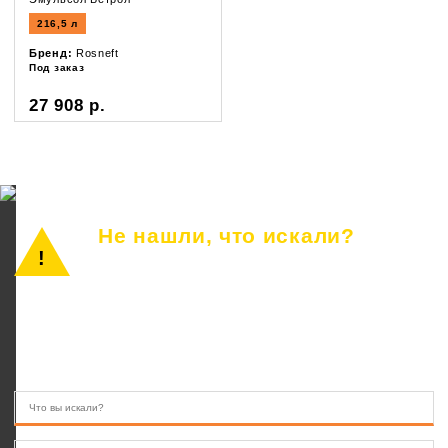
216,5 л
Бренд:
Rosneft
Под заказ
27 908 р.
Не нашли, что искали?
Просто позвоните или оставьте заявку.
Наш консультант ответит на все вопросы.
8 (846) 233-41-55
10.00 — 22.00