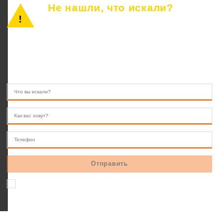
Не нашли, что искали?
Просто позвоните или оставьте заявку.
Наш консультант ответит на все вопросы.
8 (846) 233-41-55
10.00 — 22.00
Соглашаюсь на обработку персональных данных