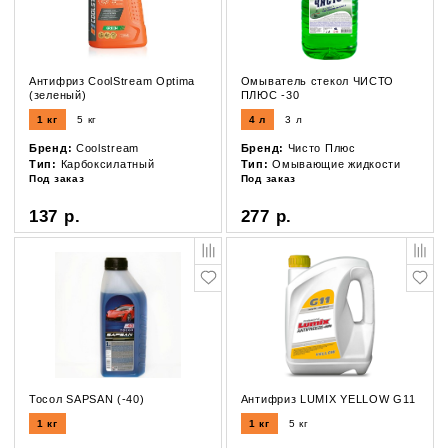
Антифриз CoolStream Optima
Омыватель стекол ЧИСТО
(зеленый)
ПЛЮС -30
1 кг
5 кг
4 л
3 л
Бренд:
Coolstream
Бренд:
Чисто Плюс
Тип:
Карбоксилатный
Тип:
Омывающие жидкости
Под заказ
Под заказ
137 р.
277 р.
Тосол SAPSAN (-40)
Антифриз LUMIX YELLOW G11
1 кг
1 кг
5 кг