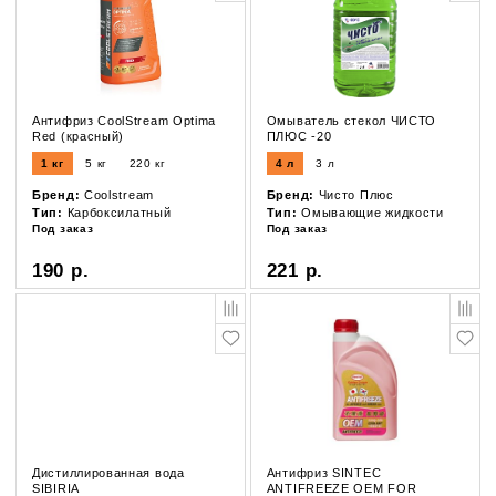
Антифриз CoolStream Optima
Омыватель стекол ЧИСТО
Red (красный)
ПЛЮС -20
1 кг
5 кг
220 кг
4 л
3 л
Бренд:
Coolstream
Бренд:
Чисто Плюс
Тип:
Карбоксилатный
Тип:
Омывающие жидкости
Под заказ
Под заказ
190 р.
221 р.
Дистиллированная вода
Антифриз SINTEC
SIBIRIA
ANTIFREEZE ОЕМ FOR