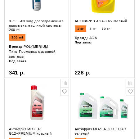
X-CLEAN long долговременная
АНТИФРИЗ AGA-Z65 Желтый
промывка масляной системы
1 кг
5 кг
10 кг
200 ml
200 ml
Бренд:
AGA
Под заказ
Бренд:
POLYMERIUM
Тип:
Промывка масляной
системы
Под заказ
341 р.
228 р.
Антифриз MOZER
Антифриз MOZER G11 EURO
G12+PREMIUM красный
зеленый