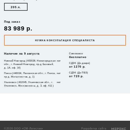
205 л.
Под заказ
83 989 р.
НУЖНА КОНСУЛЬТАЦИЯ СПЕЦИАЛИСТА
Наличие на 9 августа
Самовывоз
бесплатно
Нижний Новгород (603028, Нижегородская
нет
СДЭК (До двери)
обл., г. Нижний Новгород, пр-д Базовый,
от 1270 р.
д. 1А, оф. 14)
СДЭК (До ПВЗ)
Пенза (440034, Пензенская обл., г. Пенза,
нет
от 720 р.
пр-д. Металлистов, д. 1)
Ульяновск (432045, Ульяновская обл., г.
нет
Ульяновск, Московское ш, д. 3, оф. 411 )
©2026 ООО «СМ-Логистик»
Разработка сайта