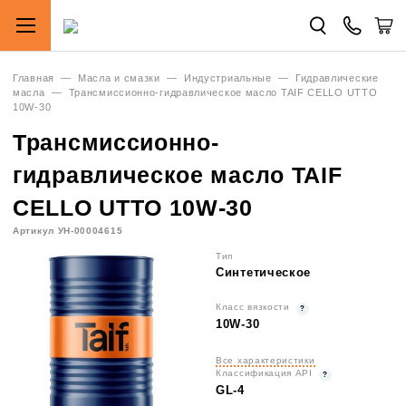
Главная
—
Масла и смазки
—
Индустриальные
—
Гидравлические
масла
—
Трансмиссионно-гидравлическое масло TAIF CELLO UTTO
10W-30
Трансмиссионно-
гидравлическое масло TAIF
CELLO UTTO 10W-30
Артикул УН-00004615
Тип
Синтетическое
Класс вязкости
10W-30
Все характеристики
Классификация API
GL-4